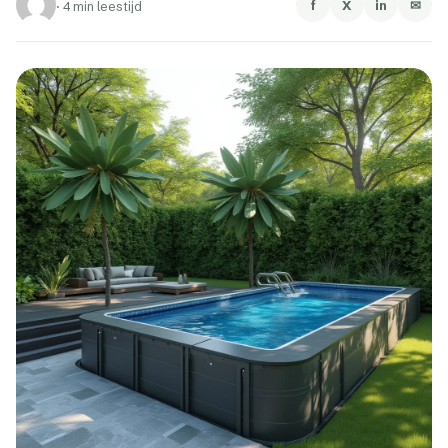
f
X
in
✉
·
4 min leestijd