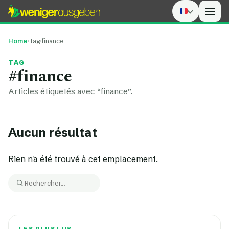
Men
Home
›
Tag
›
finance
TAG
#finance
Articles étiquetés avec “finance”.
Aucun résultat
Rien n'a été trouvé à cet emplacement.
Rechercher :
Rechercher
LES PLUS LUS