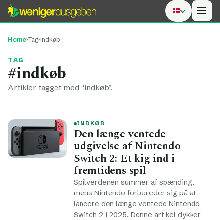
Men
Home
›
Tag
›
indkøb
TAG
#indkøb
Artikler tagget med “indkøb”.
INDKØB
Den længe ventede
udgivelse af Nintendo
Switch 2: Et kig ind i
fremtidens spil
Spilverdenen summer af spænding,
mens Nintendo forbereder sig på at
lancere den længe ventede Nintendo
Switch 2 i 2025. Denne artikel dykker