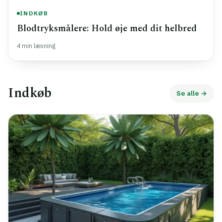
INDKØB
Blodtryksmålere: Hold øje med dit helbred
4 min læsning
Indkøb
Se alle →