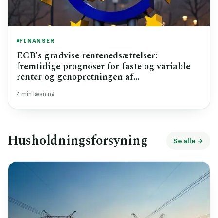
FINANSER
ECB's gradvise rentenedsættelser:
fremtidige prognoser for faste og variable
renter og genopretningen af
ejendomsmarkedet
4 min læsning
Husholdningsforsyning
Se alle →